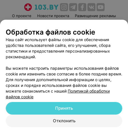
О проекте
Новости проекта
Размещение рекламы
Медицинский маркетинг
Публичный договор
Обработка файлов cookie
Пользовательское соглашение
Способы оплаты
Наш сайт использует файлы cookie для обеспечения
Вакансии
Партнеры
удобства пользователей сайта, его улучшения, сбора
Написать руководителю 103.by
статистики и предоставления персонализированных
Написать в поддержку
рекомендаций.
Персональные настройки cookie
Вы можете настроить параметры использования файлов
Обработка персональных данных
cookie или изменить свое согласие в более позднее время.
Для получения дополнительной информации о целях,
сроках и порядке использования файлов cookie вы
можете ознакомиться с нашей
Политикой обработки
файлов cookie
Принять
© 2026 ООО «Артокс Лаб», УНП 191700409
| 220012, Республика Беларусь,
г. Минск, улица Толбухина, 2, пом. 16 | help@103.by
Отклонить
Служба поддержки
+375 291212755