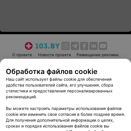
О проекте
Новости проекта
Размещение рекламы
Медицинский маркетинг
Публичный договор
Обработка файлов cookie
Пользовательское соглашение
Способы оплаты
Наш сайт использует файлы cookie для обеспечения
Вакансии
Партнеры
удобства пользователей сайта, его улучшения, сбора
Написать руководителю 103.by
статистики и предоставления персонализированных
Написать в поддержку
рекомендаций.
Персональные настройки cookie
Вы можете настроить параметры использования файлов
Обработка персональных данных
cookie или изменить свое согласие в более позднее время.
Для получения дополнительной информации о целях,
сроках и порядке использования файлов cookie вы