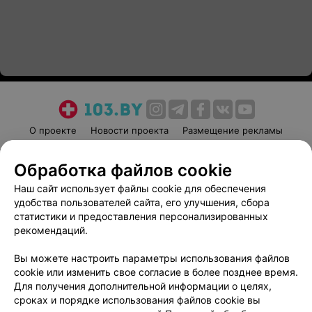
О проекте
Новости проекта
Размещение рекламы
Медицинский маркетинг
Публичный договор
Обработка файлов cookie
Пользовательское соглашение
Способы оплаты
Наш сайт использует файлы cookie для обеспечения
Вакансии
Партнеры
удобства пользователей сайта, его улучшения, сбора
Написать руководителю 103.by
статистики и предоставления персонализированных
Написать в поддержку
рекомендаций.
Персональные настройки cookie
Вы можете настроить параметры использования файлов
Обработка персональных данных
cookie или изменить свое согласие в более позднее время.
Для получения дополнительной информации о целях,
сроках и порядке использования файлов cookie вы