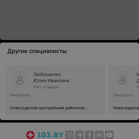
Другие специалисты
Любошенко
Юлия Ивановна
Нет отзывов
Н
Гинеколог
Гинеколог
Новогрудская центральная районная
Новогрудска
больница
больница