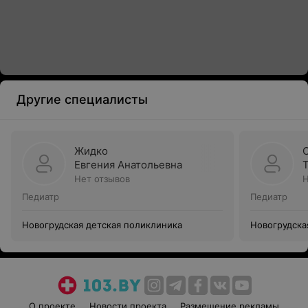
Другие специалисты
Жидко
Евгения Анатольевна
Нет отзывов
Н
Педиатр
Педиатр
Новогрудская детская поликлиника
Новогрудска
О проекте
Новости проекта
Размещение рекламы