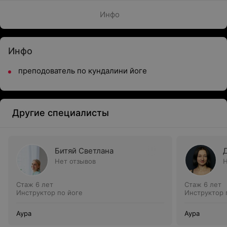
Инфо
Инфо
преподователь по кундалини йоге
Другие специалисты
Битяй Светлана
Нет отзывов
Н
Стаж 6 лет
Стаж 6 лет
Инструктор по йоге
Инструктор 
Аура
Аура