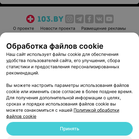
О проекте
Новости проекта
Размещение рекламы
Медицинский маркетинг
Публичный договор
Обработка файлов cookie
Пользовательское соглашение
Способы оплаты
Наш сайт использует файлы cookie для обеспечения
Вакансии
Партнеры
удобства пользователей сайта, его улучшения, сбора
Написать руководителю 103.by
статистики и предоставления персонализированных
Написать в поддержку
рекомендаций.
Персональные настройки cookie
Вы можете настроить параметры использования файлов
Обработка персональных данных
cookie или изменить свое согласие в более позднее время.
Для получения дополнительной информации о целях,
сроках и порядке использования файлов cookie вы
можете ознакомиться с нашей
Политикой обработки
файлов cookie
Принять
© 2026 ООО «Артокс Лаб», УНП 191700409
| 220012, Республика Беларусь,
г. Минск, улица Толбухина, 2, пом. 16 | help@103.by