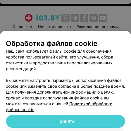
О проекте
Новости проекта
Размещение рекламы
Медицинский маркетинг
Публичный договор
Обработка файлов cookie
Пользовательское соглашение
Способы оплаты
Наш сайт использует файлы cookie для обеспечения
Вакансии
Партнеры
удобства пользователей сайта, его улучшения, сбора
Написать руководителю 103.by
статистики и предоставления персонализированных
Написать в поддержку
рекомендаций.
Персональные настройки cookie
Вы можете настроить параметры использования файлов
Обработка персональных данных
cookie или изменить свое согласие в более позднее время.
Для получения дополнительной информации о целях,
сроках и порядке использования файлов cookie вы
можете ознакомиться с нашей
Политикой обработки
файлов cookie
Принять
© 2026 ООО «Артокс Лаб», УНП 191700409
| 220012, Республика Беларусь,
г. Минск, улица Толбухина, 2, пом. 16 | help@103.by