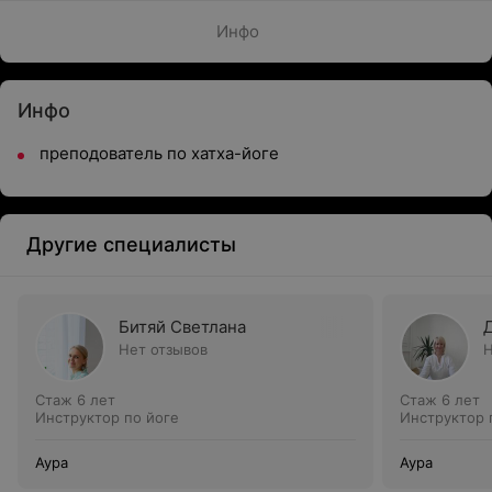
Инфо
Инфо
преподователь по хатха-йоге
Другие специалисты
Битяй Светлана
Нет отзывов
Н
Стаж 6 лет
Стаж 6 лет
Инструктор по йоге
Инструктор 
Аура
Аура