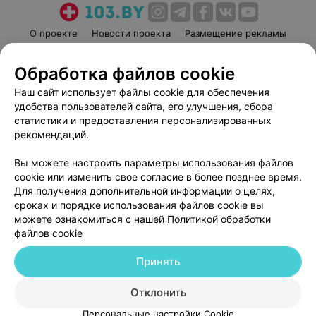
О проекте
Новости проекта
Размещение рекламы
Медицинский маркетинг
Публичный договор
Обработка файлов cookie
Пользовательское соглашение
Способы оплаты
Наш сайт использует файлы cookie для обеспечения
Вакансии
Партнеры
удобства пользователей сайта, его улучшения, сбора
Написать руководителю 103.by
статистики и предоставления персонализированных
Написать в поддержку
рекомендаций.
Персональные настройки cookie
Вы можете настроить параметры использования файлов
Обработка персональных данных
cookie или изменить свое согласие в более позднее время.
Для получения дополнительной информации о целях,
сроках и порядке использования файлов cookie вы
можете ознакомиться с нашей
Политикой обработки
файлов cookie
Принять
© 2026 ООО «Артокс Лаб», УНП 191700409
| 220012, Республика Беларусь,
г. Минск, улица Толбухина, 2, пом. 16 | help@103.by
Отклонить
Служба поддержки
+375 291212755
Персональные настройки Cookie