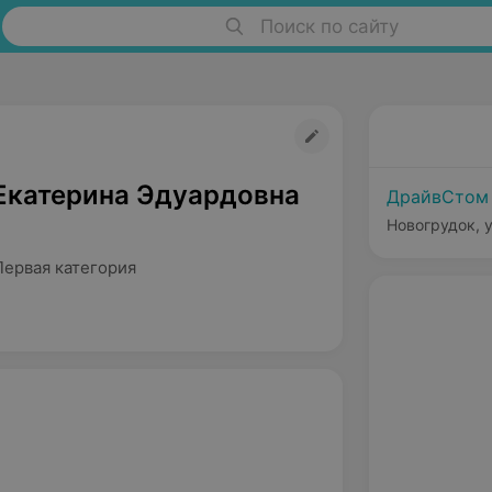
Поиск по сайту
Екатерина Эдуардовна
ДрайвСтом
Новогрудок, у
Первая категория