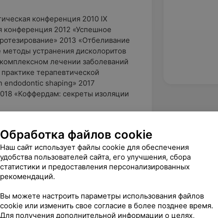
ическая конференция 2010 IX
 конференция 2012 «Успешное
протезирование» 2013 «Отбеливание
е методы устранения дисколоритов
 комплексном лечении заболеваний
 практике терапевтической
n endodontic shaping» 2017
2018 «Коффердам: секреты изоляции
Обработка файлов cookie
ицинский университет 2007
Наш сайт использует файлы cookie для обеспечения
е
удобства пользователей сайта, его улучшения, сбора
статистики и предоставления персонализированных
рекомендаций.
Вы можете настроить параметры использования файлов
cookie или изменить свое согласие в более позднее время.
Для получения дополнительной информации о целях,