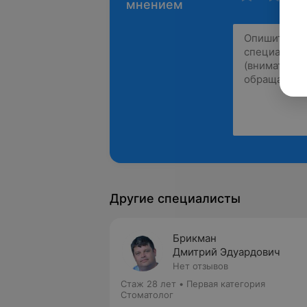
мнением
Другие специалисты
Брикман
Дмитрий Эдуардович
Нет отзывов
Стаж 28 лет
•
Первая категория
Стоматолог