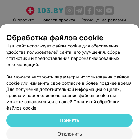
О проекте
Новости проекта
Размещение рекламы
Медицинский маркетинг
Публичный договор
Обработка файлов cookie
Пользовательское соглашение
Способы оплаты
Наш сайт использует файлы cookie для обеспечения
Вакансии
Партнеры
удобства пользователей сайта, его улучшения, сбора
Написать руководителю 103.by
статистики и предоставления персонализированных
Написать в поддержку
рекомендаций.
Персональные настройки cookie
Вы можете настроить параметры использования файлов
Обработка персональных данных
cookie или изменить свое согласие в более позднее время.
Для получения дополнительной информации о целях,
сроках и порядке использования файлов cookie вы
можете ознакомиться с нашей
Политикой обработки
файлов cookie
Принять
© 2026 ООО «Артокс Лаб», УНП 191700409
| 220012, Республика Беларусь,
г. Минск, улица Толбухина, 2, пом. 16 | help@103.by
Отклонить