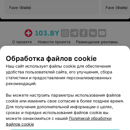
Fave (Фэйв)
Fave (Фэйв)
О проекте
Новости проекта
Размещение рекламы
Медицинский маркетинг
Публичный договор
Обработка файлов cookie
Пользовательское соглашение
Способы оплаты
Наш сайт использует файлы cookie для обеспечения
Вакансии
Партнеры
удобства пользователей сайта, его улучшения, сбора
Написать руководителю 103.by
статистики и предоставления персонализированных
Написать в поддержку
рекомендаций.
Персональные настройки cookie
Вы можете настроить параметры использования файлов
Обработка персональных данных
cookie или изменить свое согласие в более позднее время.
Для получения дополнительной информации о целях,
сроках и порядке использования файлов cookie вы
можете ознакомиться с нашей
Политикой обработки
файлов cookie