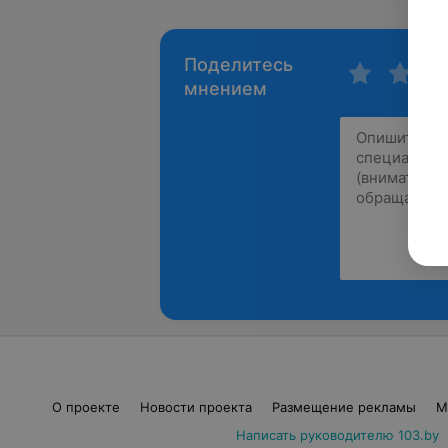
Поделитесь
мнением
О проекте
Новости проекта
Размещение рекламы
М
Написать руководителю 103.by