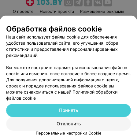
О проекте
Новости проекта
Размещение рекламы
Медицинский маркетинг
Публичный договор
Обработка файлов cookie
Пользовательское соглашение
Способы оплаты
Наш сайт использует файлы cookie для обеспечения
Вакансии
Партнеры
удобства пользователей сайта, его улучшения, сбора
Написать руководителю 103.by
статистики и предоставления персонализированных
Написать в поддержку
рекомендаций.
Персональные настройки cookie
Вы можете настроить параметры использования файлов
Обработка персональных данных
cookie или изменить свое согласие в более позднее время.
Для получения дополнительной информации о целях,
сроках и порядке использования файлов cookie вы
можете ознакомиться с нашей
Политикой обработки
файлов cookie
Принять
© 2026 ООО «Артокс Лаб», УНП 191700409
| 220012, Республика Беларусь,
г. Минск, улица Толбухина, 2, пом. 16 | help@103.by
Отклонить
Служба поддержки
+375 291212755
Персональные настройки Cookie