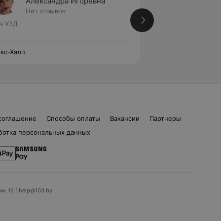
Александра Игоревна
Людми
Нет отзывов
Нет от
ч УЗД
Врач УЗД
кс-Хэлп
Алекс-Хэлп
соглашение
Способы оплаты
Вакансии
Партнеры
ботка персональных данных
ом. 16 | help@103.by