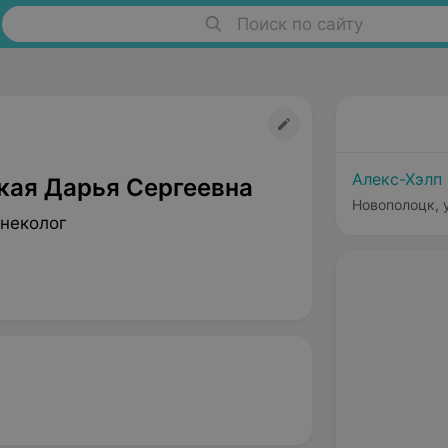
Поиск по сайту
Алекс-Хэлп
кая Дарья Сергеевна
Новополоцк, 
инеколог