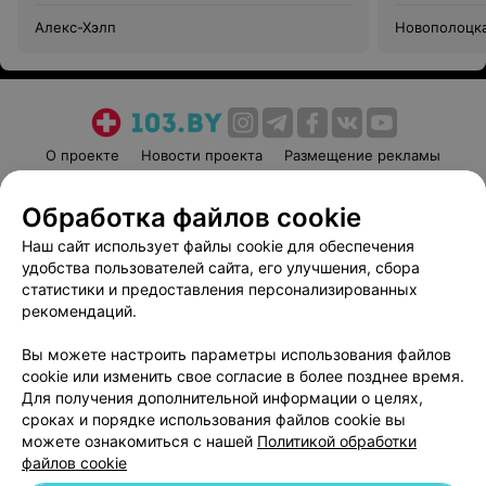
Алекс-Хэлп
Новополоцка
О проекте
Новости проекта
Размещение рекламы
Медицинский маркетинг
Публичный договор
Обработка файлов cookie
Пользовательское соглашение
Способы оплаты
Наш сайт использует файлы cookie для обеспечения
Вакансии
Партнеры
удобства пользователей сайта, его улучшения, сбора
Написать руководителю 103.by
статистики и предоставления персонализированных
Написать в поддержку
рекомендаций.
Персональные настройки cookie
Вы можете настроить параметры использования файлов
Обработка персональных данных
cookie или изменить свое согласие в более позднее время.
Для получения дополнительной информации о целях,
сроках и порядке использования файлов cookie вы
можете ознакомиться с нашей
Политикой обработки
файлов cookie