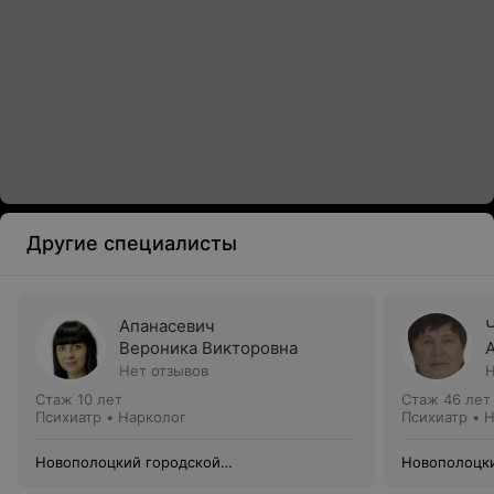
Другие специалисты
Апанасевич
Вероника Викторовна
Нет отзывов
Н
Стаж 10 лет
Стаж 46 лет
Психиатр • Нарколог
Психиатр • 
Новополоцкий городской
Новополоцки
психоневрологический диспансер
психоневрол