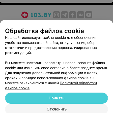
О проекте
Новости проекта
Размещение рекламы
Обработка файлов cookie
Медицинский маркетинг
Публичный договор
Пользовательское соглашение
Способы оплаты
Наш сайт использует файлы cookie для обеспечения
удобства пользователей сайта, его улучшения, сбора
Вакансии
Партнеры
статистики и предоставления персонализированных
Написать руководителю 103.by
рекомендаций.
Написать в поддержку
Вы можете настроить параметры использования файлов
Персональные настройки cookie
cookie или изменить свое согласие в более позднее время.
Обработка персональных данных
Для получения дополнительной информации о целях,
сроках и порядке использования файлов cookie вы
можете ознакомиться с нашей
Политикой обработки
файлов cookie
Принять
© 2026 ООО «Артокс Лаб», УНП 191700409
| 220012, Республика Беларусь,
Отклонить
г. Минск, улица Толбухина, 2, пом. 16 | help@103.by