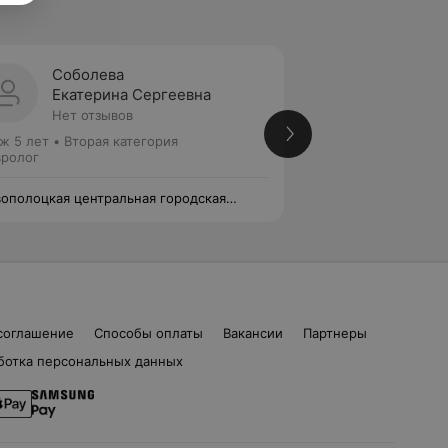
Соболева
Чепик
Екатерина Сергеевна
Алекс
Нет отзывов
Нет от
ж 5 лет
•
Вторая категория
Стаж 42 года
•
Вто
ролог
Невролог
ополоцкая центральная городская
Новополоцкая цен
ьница
больница
соглашение
Способы оплаты
Вакансии
Партнеры
ботка персональных данных