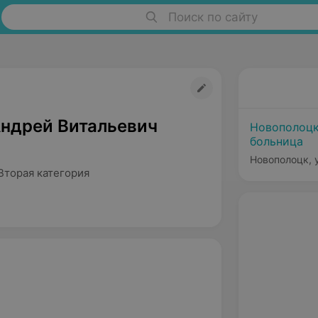
Поиск по сайту
ндрей Витальевич
Новополоцк
больница
Новополоцк, 
Вторая категория