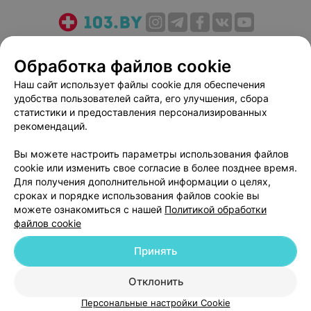
О проекте
Новости проекта
Размещение рекламы
Обработка файлов cookie
Медицинский маркетинг
Публичный договор
Пользовательское соглашение
Способы оплаты
Наш сайт использует файлы cookie для обеспечения
удобства пользователей сайта, его улучшения, сбора
Вакансии
Партнеры
статистики и предоставления персонализированных
Написать руководителю 103.by
рекомендаций.
Написать в поддержку
Вы можете настроить параметры использования файлов
Персональные настройки cookie
cookie или изменить свое согласие в более позднее время.
Обработка персональных данных
Для получения дополнительной информации о целях,
сроках и порядке использования файлов cookie вы
можете ознакомиться с нашей
Политикой обработки
файлов cookie
Принять
© 2026 ООО «Артокс Лаб», УНП 191700409
| 220012, Республика Беларусь,
Отклонить
г. Минск, улица Толбухина, 2, пом. 16 | help@103.by
Персональные настройки Cookie