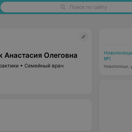
Поиск по сайту
Новополоцк
к Анастасия Олеговна
№1
рактики • Семейный врач
Новополоцк, у