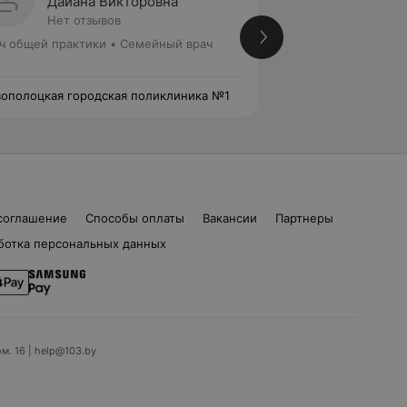
Дайана Викторовна
Серге
Нет отзывов
Нет от
ч общей практики • Семейный врач
Врач общей практ
ополоцкая городская поликлиника №1
Новополоцкая гор
соглашение
Способы оплаты
Вакансии
Партнеры
ботка персональных данных
ом. 16 | help@103.by