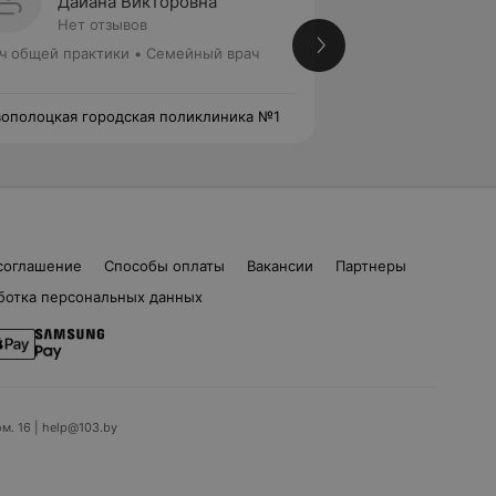
Дайана Викторовна
Серге
Нет отзывов
Нет от
ч общей практики • Семейный врач
Врач общей практ
ополоцкая городская поликлиника №1
Новополоцкая гор
соглашение
Способы оплаты
Вакансии
Партнеры
ботка персональных данных
ом. 16 | help@103.by