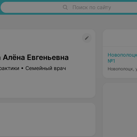
Поиск по сайту
Новополоцк
 Алёна Евгеньевна
№1
рактики • Семейный врач
Новополоцк, у