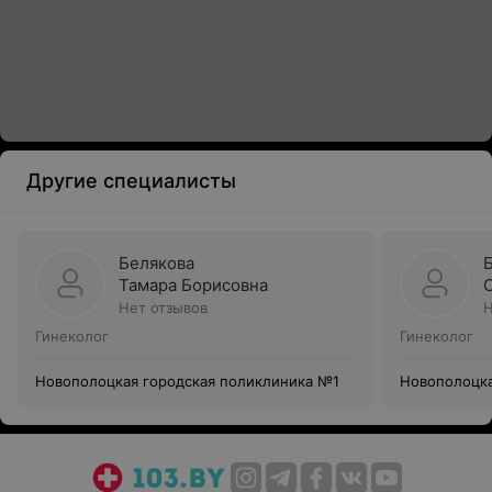
Другие специалисты
Белякова
Тамара Борисовна
Нет отзывов
Н
Гинеколог
Гинеколог
Новополоцкая городская поликлиника №1
Новополоцка