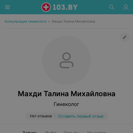
Консультации гинеколога
•
Махди Талина Михайловна
Махди Талина Михайловна
Гинеколог
Нет отзывов
Оставить первый отзыв
Запись
Инфо
Отзывы
На карте