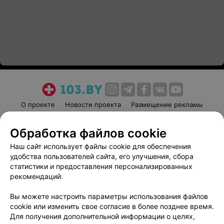
О проекте
Новости проекта
Размещение рекламы
Медицинский маркетинг
Публичный договор
Обработка файлов cookie
Пользовательское соглашение
Способы оплаты
Наш сайт использует файлы cookie для обеспечения
Вакансии
Партнеры
удобства пользователей сайта, его улучшения, сбора
Написать руководителю 103.by
статистики и предоставления персонализированных
Написать в поддержку
рекомендаций.
Персональные настройки cookie
Вы можете настроить параметры использования файлов
Обработка персональных данных
cookie или изменить свое согласие в более позднее время.
Для получения дополнительной информации о целях,