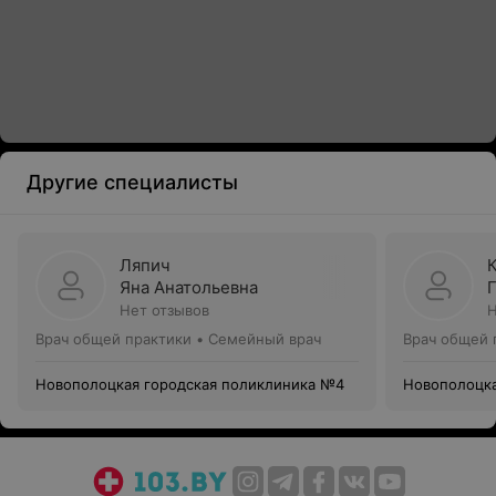
Другие специалисты
Ляпич
Яна Анатольевна
Нет отзывов
Н
Врач общей практики • Семейный врач
Врач общей 
Новополоцкая городская поликлиника №4
Новополоцка