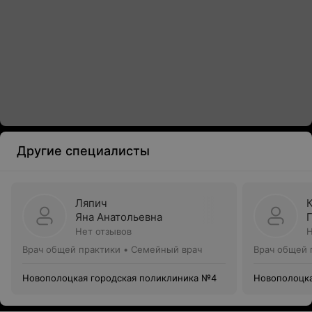
Другие специалисты
Ляпич
Яна Анатольевна
Нет отзывов
Н
Врач общей практики • Семейный врач
Врач общей 
Новополоцкая городская поликлиника №4
Новополоцка