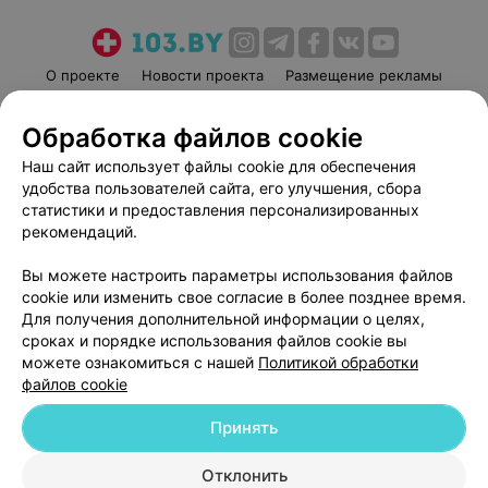
О проекте
Новости проекта
Размещение рекламы
Медицинский маркетинг
Публичный договор
Обработка файлов cookie
Пользовательское соглашение
Способы оплаты
Наш сайт использует файлы cookie для обеспечения
Вакансии
Партнеры
удобства пользователей сайта, его улучшения, сбора
Написать руководителю 103.by
статистики и предоставления персонализированных
Написать в поддержку
рекомендаций.
Персональные настройки cookie
Вы можете настроить параметры использования файлов
Обработка персональных данных
cookie или изменить свое согласие в более позднее время.
Для получения дополнительной информации о целях,
сроках и порядке использования файлов cookie вы
можете ознакомиться с нашей
Политикой обработки
файлов cookie
Принять
© 2026 ООО «Артокс Лаб», УНП 191700409
| 220012, Республика Беларусь,
г. Минск, улица Толбухина, 2, пом. 16 | help@103.by
Отклонить