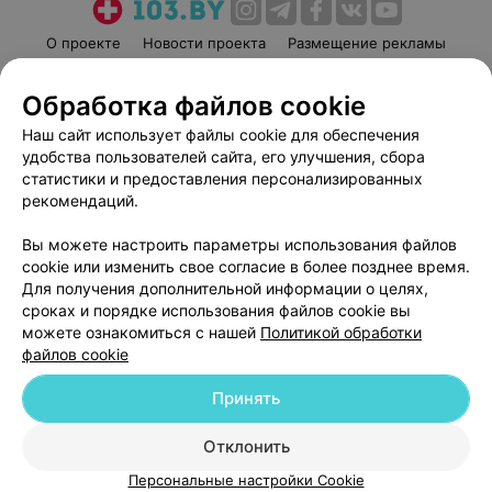
О проекте
Новости проекта
Размещение рекламы
Медицинский маркетинг
Публичный договор
Обработка файлов cookie
Пользовательское соглашение
Способы оплаты
Наш сайт использует файлы cookie для обеспечения
Вакансии
Партнеры
удобства пользователей сайта, его улучшения, сбора
Написать руководителю 103.by
статистики и предоставления персонализированных
Написать в поддержку
рекомендаций.
Персональные настройки cookie
Вы можете настроить параметры использования файлов
Обработка персональных данных
cookie или изменить свое согласие в более позднее время.
Для получения дополнительной информации о целях,
сроках и порядке использования файлов cookie вы
можете ознакомиться с нашей
Политикой обработки
файлов cookie
Принять
© 2026 ООО «Артокс Лаб», УНП 191700409
| 220012, Республика Беларусь,
г. Минск, улица Толбухина, 2, пом. 16 | help@103.by
Отклонить
Служба поддержки
+375 291212755
Персональные настройки Cookie