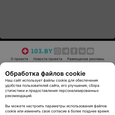
О проекте
Новости проекта
Размещение рекламы
Медицинский маркетинг
Публичный договор
Обработка файлов cookie
Пользовательское соглашение
Способы оплаты
Наш сайт использует файлы cookie для обеспечения
Вакансии
Партнеры
удобства пользователей сайта, его улучшения, сбора
Написать руководителю 103.by
статистики и предоставления персонализированных
Написать в поддержку
рекомендаций.
Персональные настройки cookie
Вы можете настроить параметры использования файлов
Обработка персональных данных
cookie или изменить свое согласие в более позднее время.