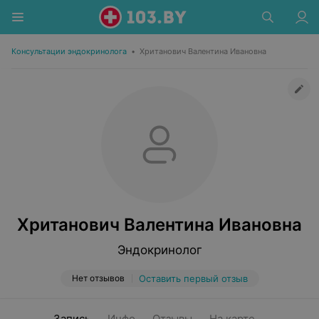
Консультации эндокринолога
•
Хританович Валентина Ивановна
Хританович Валентина Ивановна
Эндокринолог
Нет отзывов
Оставить первый отзыв
Запись
Инфо
Отзывы
На карте