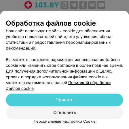
О проекте
Новости проекта
Размещение рекламы
Обработка файлов cookie
Медицинский маркетинг
Публичный договор
Пользовательское соглашение
Способы оплаты
Наш сайт использует файлы cookie для обеспечения
удобства пользователей сайта, его улучшения, сбора
Вакансии
Партнеры
статистики и предоставления персонализированных
Написать руководителю 103.by
рекомендаций.
Написать в поддержку
Вы можете настроить параметры использования файлов
Персональные настройки cookie
cookie или изменить свое согласие в более позднее время.
Обработка персональных данных
Для получения дополнительной информации о целях,
сроках и порядке использования файлов cookie вы
можете ознакомиться с нашей
Политикой обработки
файлов cookie
Принять
© 2026 ООО «Артокс Лаб», УНП 191700409
| 220012, Республика Беларусь,
Отклонить
г. Минск, улица Толбухина, 2, пом. 16 | help@103.by
Персональные настройки Cookie
Служба поддержки
+375 291212755