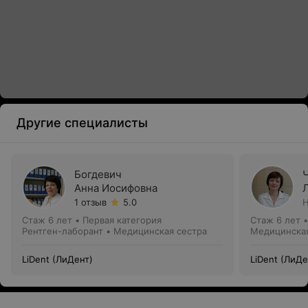
Другие специалисты
Богдевич
Анна Иосифовна
1 отзыв
5.0
Н
Стаж 6 лет
•
Первая категория
Стаж 6 лет
Рентген-лаборант • Медицинская сестра
Медицинская
LiDent (ЛиДент)
LiDent (ЛиДе