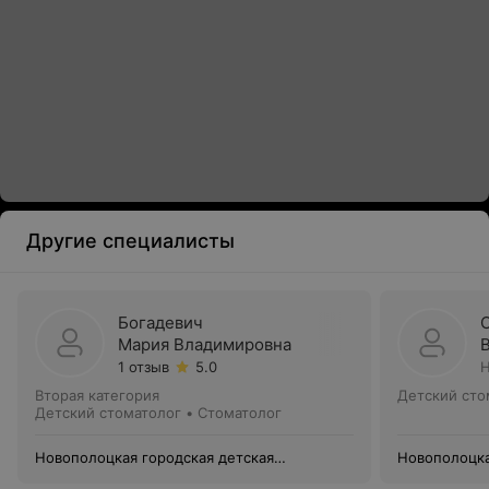
Другие специалисты
Богадевич
Мария Владимировна
1 отзыв
5.0
Н
Вторая категория
Детский сто
Детский стоматолог • Стоматолог
Новополоцкая городская детская
Новополоцка
поликлиника
поликлиник