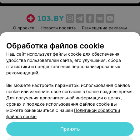
О проекте
Новости проекта
Размещение рекламы
Медицинский маркетинг
Публичный договор
Обработка файлов cookie
Пользовательское соглашение
Способы оплаты
Наш сайт использует файлы cookie для обеспечения
Вакансии
Партнеры
удобства пользователей сайта, его улучшения, сбора
Написать руководителю 103.by
статистики и предоставления персонализированных
Написать в поддержку
рекомендаций.
Персональные настройки cookie
Вы можете настроить параметры использования файлов
Обработка персональных данных
cookie или изменить свое согласие в более позднее время.
Для получения дополнительной информации о целях,
сроках и порядке использования файлов cookie вы
можете ознакомиться с нашей
Политикой обработки
файлов cookie
Принять
© 2026 ООО «Артокс Лаб», УНП 191700409
| 220012, Республика Беларусь,
г. Минск, улица Толбухина, 2, пом. 16 | help@103.by