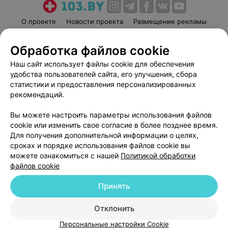
О проекте
Новости проекта
Размещение рекламы
Медицинский маркетинг
Публичный договор
Обработка файлов cookie
Пользовательское соглашение
Способы оплаты
Наш сайт использует файлы cookie для обеспечения
Вакансии
Партнеры
удобства пользователей сайта, его улучшения, сбора
Написать руководителю 103.by
статистики и предоставления персонализированных
Написать в поддержку
рекомендаций.
Персональные настройки cookie
Вы можете настроить параметры использования файлов
Обработка персональных данных
cookie или изменить свое согласие в более позднее время.
Для получения дополнительной информации о целях,
сроках и порядке использования файлов cookie вы
можете ознакомиться с нашей
Политикой обработки
файлов cookie
Принять
© 2026 ООО «Артокс Лаб», УНП 191700409
| 220012, Республика Беларусь,
г. Минск, улица Толбухина, 2, пом. 16 | help@103.by
Отклонить
Служба поддержки
+375 291212755
Персональные настройки Cookie