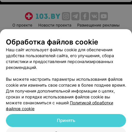
О проекте
Новости проекта
Размещение рекламы
Медицинский маркетинг
Публичный договор
Обработка файлов cookie
Пользовательское соглашение
Способы оплаты
Наш сайт использует файлы cookie для обеспечения
Вакансии
Партнеры
удобства пользователей сайта, его улучшения, сбора
Написать руководителю 103.by
статистики и предоставления персонализированных
Написать в поддержку
рекомендаций.
Персональные настройки cookie
Вы можете настроить параметры использования файлов
Обработка персональных данных
cookie или изменить свое согласие в более позднее время.
Для получения дополнительной информации о целях,
сроках и порядке использования файлов cookie вы
можете ознакомиться с нашей
Политикой обработки
файлов cookie
Принять
© 2026 ООО «Артокс Лаб», УНП 191700409
| 220012, Республика Беларусь,
г. Минск, улица Толбухина, 2, пом. 16 | help@103.by