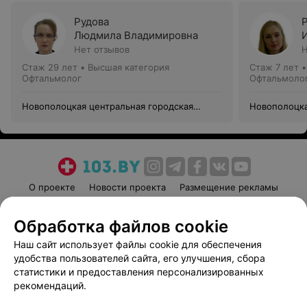
Рудова
Людмила Владимировна
Нет отзывов
Н
Стаж 29 лет
•
Высшая категория
Стаж 7 лет
Офтальмолог
Офтальмоло
Новополоцкая центральная городская
Новополоцка
больница
больница
О проекте
Новости проекта
Размещение рекламы
Медицинский маркетинг
Публичный договор
Обработка файлов cookie
Пользовательское соглашение
Способы оплаты
Наш сайт использует файлы cookie для обеспечения
Вакансии
Партнеры
удобства пользователей сайта, его улучшения, сбора
Написать руководителю 103.by
статистики и предоставления персонализированных
Написать в поддержку
рекомендаций.
Персональные настройки cookie