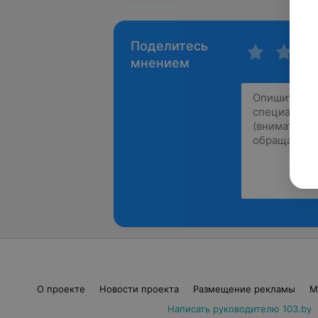
Поделитесь
мнением
О проекте
Новости проекта
Размещение рекламы
М
Написать руководителю 103.by