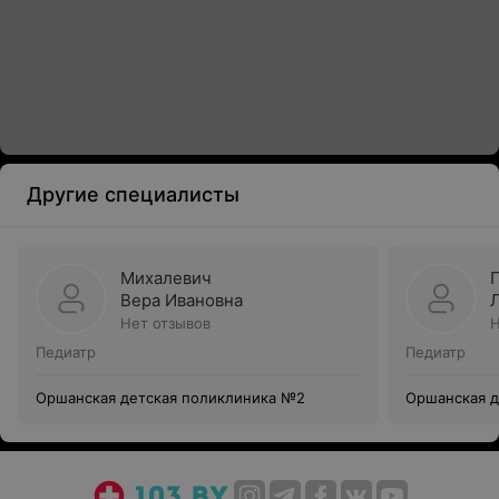
Другие специалисты
Михалевич
Вера Ивановна
Нет отзывов
Н
Педиатр
Педиатр
Оршанская детская поликлиника №2
Оршанская д