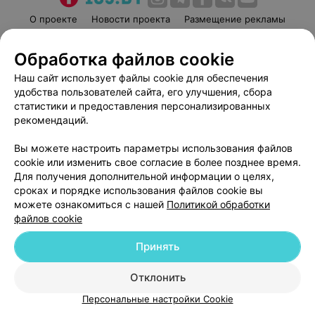
О проекте
Новости проекта
Размещение рекламы
Медицинский маркетинг
Публичный договор
Обработка файлов cookie
Пользовательское соглашение
Способы оплаты
Наш сайт использует файлы cookie для обеспечения
Вакансии
Партнеры
удобства пользователей сайта, его улучшения, сбора
Написать руководителю 103.by
статистики и предоставления персонализированных
Написать в поддержку
рекомендаций.
Персональные настройки cookie
Вы можете настроить параметры использования файлов
Обработка персональных данных
cookie или изменить свое согласие в более позднее время.
Для получения дополнительной информации о целях,
сроках и порядке использования файлов cookie вы
можете ознакомиться с нашей
Политикой обработки
файлов cookie
Принять
© 2026 ООО «Артокс Лаб», УНП 191700409
| 220012, Республика Беларусь,
г. Минск, улица Толбухина, 2, пом. 16 | help@103.by
Отклонить
Служба поддержки
+375 291212755
Персональные настройки Cookie