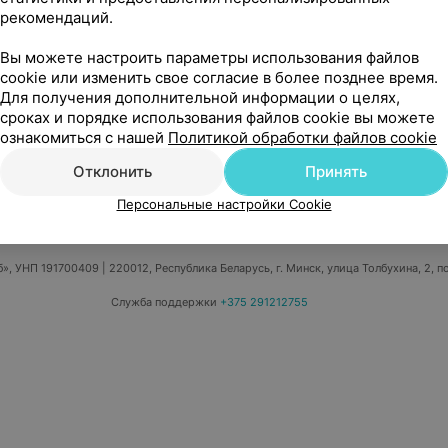
рекомендаций.
Вы можете настроить параметры использования файлов
cookie или изменить свое согласие в более позднее время.
Для получения дополнительной информации о целях,
сроках и порядке использования файлов cookie вы можете
едицинский маркетинг
Публичный договор
Пользовательское 
ознакомиться с нашей
Политикой обработки файлов cookie
Написать в поддержку
Персональные настройки cookie
Обра
Отклонить
Принять
Персональные настройки Cookie
б», УНП 191700409
| 220012, Республика Беларусь, г. Минск, улица Толбухина, 2, п
Служба поддержки
+375 291212755