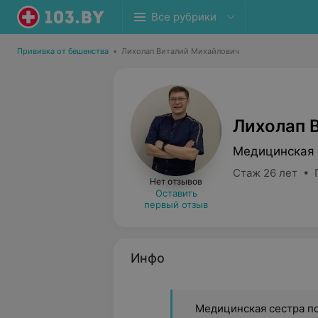
Все рубрики
Прививка от бешенства
•
Лихолап Виталий Михайлович
Лихолап 
Медицинская 
Стаж 26 лет • 
Нет отзывов
Оставить
первый отзыв
Инфо
Медицинская сестра п