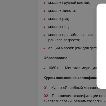
массаж грудной клетки;
массаж живота;
массаж рук;
массаж ног;
массаж при заболеваниях опорно
раннего возраста;
общий массаж (как для детей; та
Образование
1989 г. — Минское медицинское
Курсы повышения квалификации
Курсы «Лечебный массаж», 1990
Повышение квалификации по п
анестезиологии, реаниматологии и И