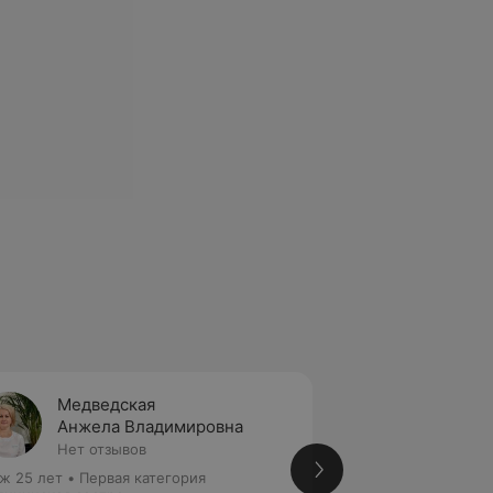
Медведская
Онухо
Анжела Владимировна
Ларис
Нет отзывов
Нет от
ж 25 лет
•
Первая категория
Стаж 37 лет
•
Выс