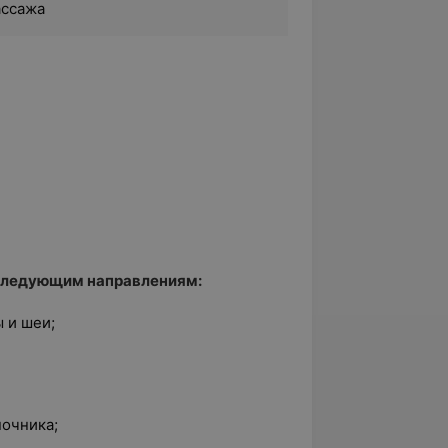
ассажа
 следующим направлениям:
 и шеи;
ночника;