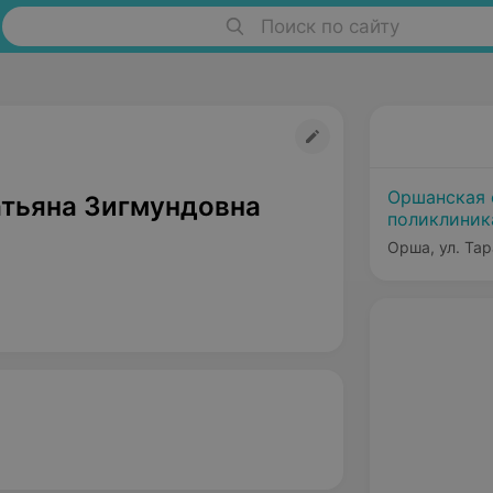
Поиск по сайту
Оршанская 
атьяна Зигмундовна
поликлиник
Орша, ул. Та