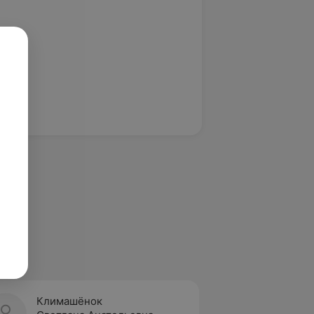
Климашёнок
Кожар