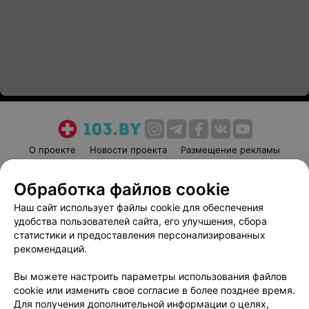
О проекте
Новости проекта
Размещение рекламы
Медицинский маркетинг
Публичный договор
Обработка файлов cookie
Пользовательское соглашение
Способы оплаты
Наш сайт использует файлы cookie для обеспечения
Вакансии
Партнеры
удобства пользователей сайта, его улучшения, сбора
Написать руководителю 103.by
статистики и предоставления персонализированных
Написать в поддержку
рекомендаций.
Персональные настройки cookie
Вы можете настроить параметры использования файлов
Обработка персональных данных
cookie или изменить свое согласие в более позднее время.
Для получения дополнительной информации о целях,