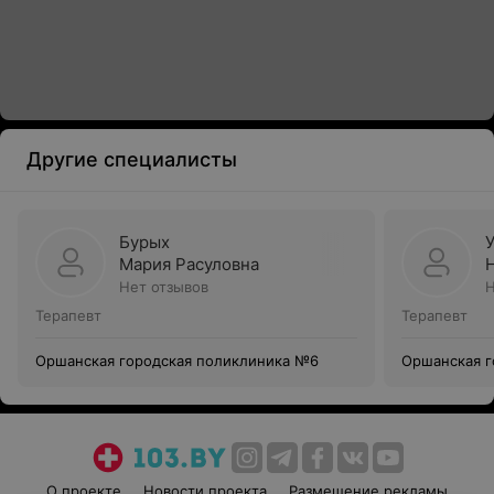
Другие специалисты
Бурых
Мария Расуловна
Нет отзывов
Н
Терапевт
Терапевт
Оршанская городская поликлиника №6
Оршанская г
О проекте
Новости проекта
Размещение рекламы