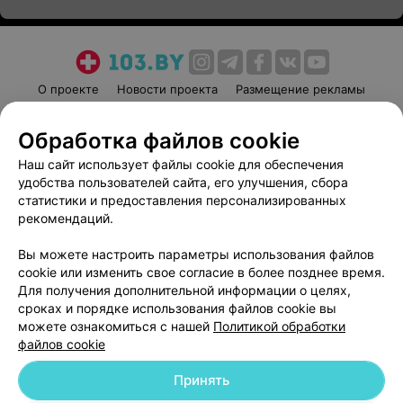
О проекте
Новости проекта
Размещение рекламы
Медицинский маркетинг
Публичный договор
Обработка файлов cookie
Пользовательское соглашение
Способы оплаты
Наш сайт использует файлы cookie для обеспечения
Вакансии
Партнеры
удобства пользователей сайта, его улучшения, сбора
Написать руководителю 103.by
статистики и предоставления персонализированных
Написать в поддержку
рекомендаций.
Персональные настройки cookie
Вы можете настроить параметры использования файлов
Обработка персональных данных
cookie или изменить свое согласие в более позднее время.
Для получения дополнительной информации о целях,
сроках и порядке использования файлов cookie вы
можете ознакомиться с нашей
Политикой обработки
файлов cookie
Принять
© 2026 ООО «Артокс Лаб», УНП 191700409
| 220012, Республика Беларусь,