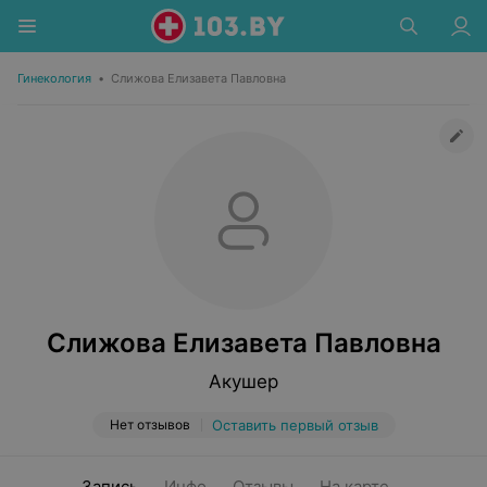
Гинекология
•
Слижова Елизавета Павловна
Слижова Елизавета Павловна
Акушер
Нет отзывов
Оставить первый отзыв
Запись
Инфо
Отзывы
На карте