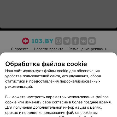
О проекте
Новости проекта
Размещение рекламы
Медицинский маркетинг
Публичный договор
Обработка файлов cookie
Пользовательское соглашение
Способы оплаты
Наш сайт использует файлы cookie для обеспечения
Вакансии
Партнеры
удобства пользователей сайта, его улучшения, сбора
Написать руководителю 103.by
статистики и предоставления персонализированных
Написать в поддержку
рекомендаций.
Персональные настройки cookie
Вы можете настроить параметры использования файлов
Обработка персональных данных
cookie или изменить свое согласие в более позднее время.
Для получения дополнительной информации о целях,
сроках и порядке использования файлов cookie вы