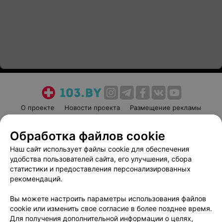
О проекте
Новости проекта
Размещение рекламы
Медицинский маркетинг
Публичный договор
Обработка файлов cookie
Пользовательское соглашение
Способы оплаты
Наш сайт использует файлы cookie для обеспечения
Вакансии
Партнеры
удобства пользователей сайта, его улучшения, сбора
Написать руководителю 103.by
статистики и предоставления персонализированных
Написать в поддержку
рекомендаций.
Персональные настройки cookie
Вы можете настроить параметры использования файлов
Обработка персональных данных
cookie или изменить свое согласие в более позднее время.
Для получения дополнительной информации о целях,