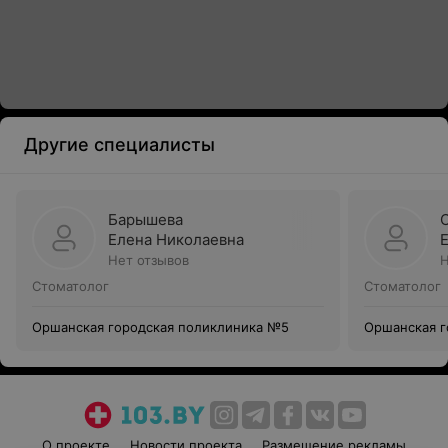
Другие специалисты
Барышева
Елена Николаевна
Нет отзывов
Н
Стоматолог
Стоматолог
Оршанская городская поликлиника №5
Оршанская г
О проекте
Новости проекта
Размещение рекламы