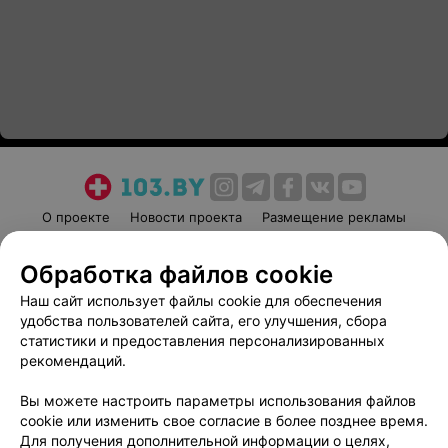
О проекте
Новости проекта
Размещение рекламы
Медицинский маркетинг
Публичный договор
Обработка файлов cookie
Пользовательское соглашение
Способы оплаты
Наш сайт использует файлы cookie для обеспечения
Вакансии
Партнеры
удобства пользователей сайта, его улучшения, сбора
Написать руководителю 103.by
статистики и предоставления персонализированных
Написать в поддержку
рекомендаций.
Персональные настройки cookie
Вы можете настроить параметры использования файлов
Обработка персональных данных
cookie или изменить свое согласие в более позднее время.
Для получения дополнительной информации о целях,