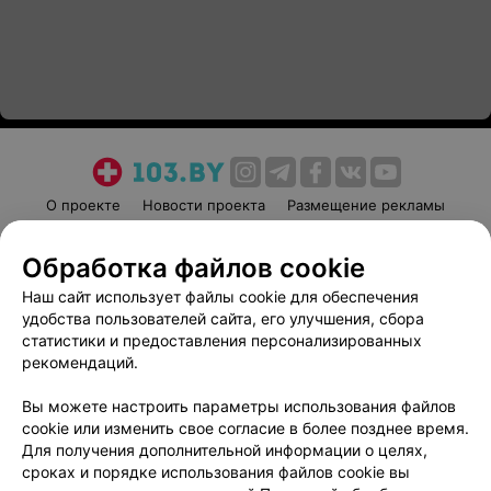
О проекте
Новости проекта
Размещение рекламы
Медицинский маркетинг
Публичный договор
Обработка файлов cookie
Пользовательское соглашение
Способы оплаты
Наш сайт использует файлы cookie для обеспечения
Вакансии
Партнеры
удобства пользователей сайта, его улучшения, сбора
Написать руководителю 103.by
статистики и предоставления персонализированных
Написать в поддержку
рекомендаций.
Персональные настройки cookie
Вы можете настроить параметры использования файлов
Обработка персональных данных
cookie или изменить свое согласие в более позднее время.
Для получения дополнительной информации о целях,
сроках и порядке использования файлов cookie вы