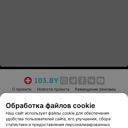
О проекте
Новости проекта
Размещение рекламы
Медицинский маркетинг
Публичный договор
Обработка файлов cookie
Пользовательское соглашение
Способы оплаты
Наш сайт использует файлы cookie для обеспечения
Вакансии
Партнеры
удобства пользователей сайта, его улучшения, сбора
Написать руководителю 103.by
статистики и предоставления персонализированных