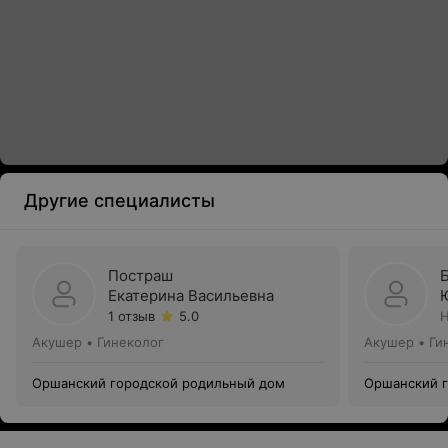
Другие специалисты
Постраш
Екатерина Васильевна
1 отзыв
5.0
Н
Акушер • Гинеколог
Акушер • Ги
Оршанский городской родильный дом
Оршанский 