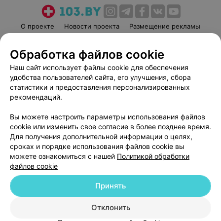
О проекте
Новости проекта
Размещение рекламы
Медицинский маркетинг
Публичный договор
Обработка файлов cookie
Пользовательское соглашение
Способы оплаты
Наш сайт использует файлы cookie для обеспечения
Вакансии
Партнеры
удобства пользователей сайта, его улучшения, сбора
Написать руководителю 103.by
статистики и предоставления персонализированных
Написать в поддержку
рекомендаций.
Персональные настройки cookie
Вы можете настроить параметры использования файлов
Обработка персональных данных
cookie или изменить свое согласие в более позднее время.
Для получения дополнительной информации о целях,
сроках и порядке использования файлов cookie вы
можете ознакомиться с нашей
Политикой обработки
файлов cookie
Принять
© 2026 ООО «Артокс Лаб», УНП 191700409
| 220012, Республика Беларусь,
г. Минск, улица Толбухина, 2, пом. 16 | help@103.by
Отклонить
Служба поддержки
+375 291212755