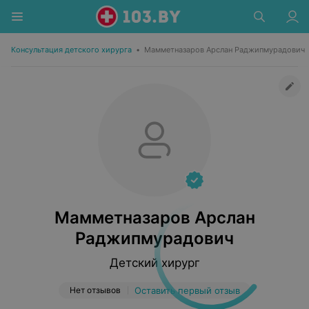
Консультация детского хирурга
•
Мамметназаров Арслан Раджипмурадович
Мамметназаров Арслан
Раджипмурадович
Детский хирург
Нет отзывов
Оставить первый отзыв