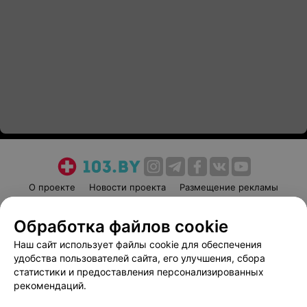
О проекте
Новости проекта
Размещение рекламы
Медицинский маркетинг
Публичный договор
Обработка файлов cookie
Пользовательское соглашение
Способы оплаты
Наш сайт использует файлы cookie для обеспечения
Вакансии
Партнеры
удобства пользователей сайта, его улучшения, сбора
Написать руководителю 103.by
статистики и предоставления персонализированных
Написать в поддержку
рекомендаций.
Персональные настройки cookie