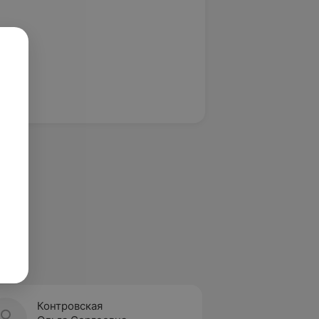
Контровская
Косин