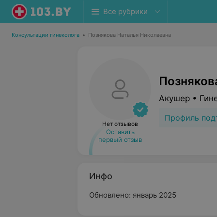
Все рубрики
Консультации гинеколога
•
Познякова Наталья Николаевна
Позняков
Акушер • Гин
Профиль под
Нет отзывов
Оставить
первый отзыв
Инфо
Обновлено: январь 2025