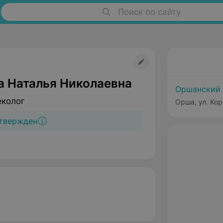
Поиск по сайту
а Наталья Николаевна
Оршанский 
еколог
Орша, ул. Кор
твержден