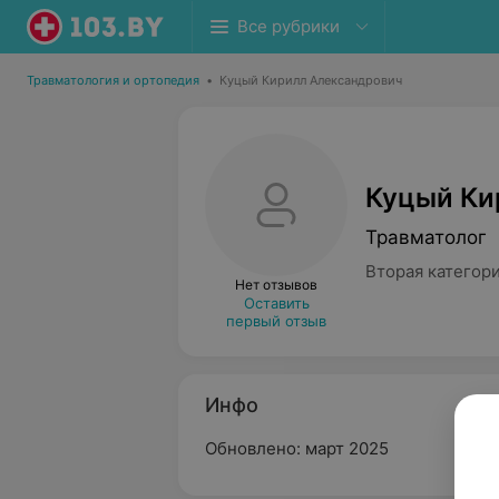
Все рубрики
Травматология и ортопедия
•
Куцый Кирилл Александрович
Куцый Ки
Травматолог
Вторая категор
Нет отзывов
Оставить
первый отзыв
Инфо
Обновлено: март 2025