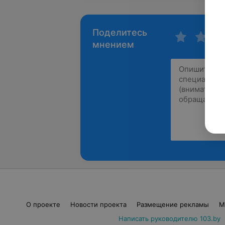
Поделитесь
мнением
О проекте
Новости проекта
Размещение рекламы
М
Написать руководителю 103.by