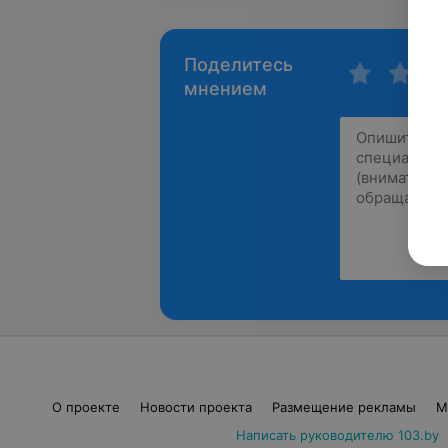
Поделитесь
мнением
О проекте
Новости проекта
Размещение рекламы
М
Написать руководителю 103.by