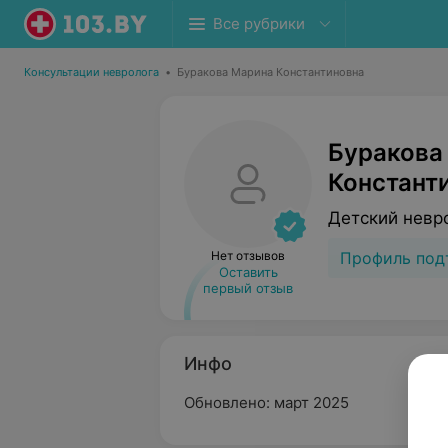
Все рубрики
Консультации невролога
•
Буракова Марина Константиновна
Буракова
Констант
Детский невр
Нет отзывов
Профиль под
Оставить
первый отзыв
Инфо
Обновлено: март 2025